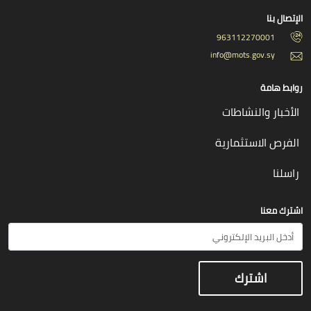
الإتصال بنا
963112270001
info@mots.gov.sy
روابط هامة
الأخبار والنشاطات
الفرص الاستثمارية
راسلنا
اشترك معنا