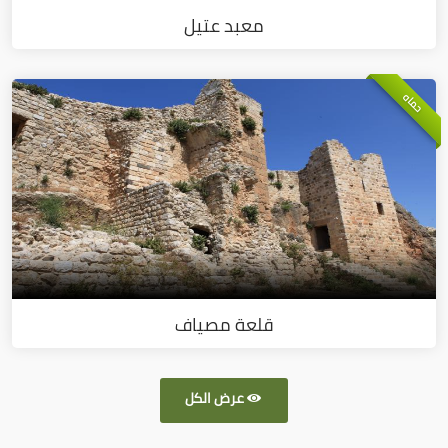
معبد عتيل
حماه
قلعة مصياف
عرض الكل