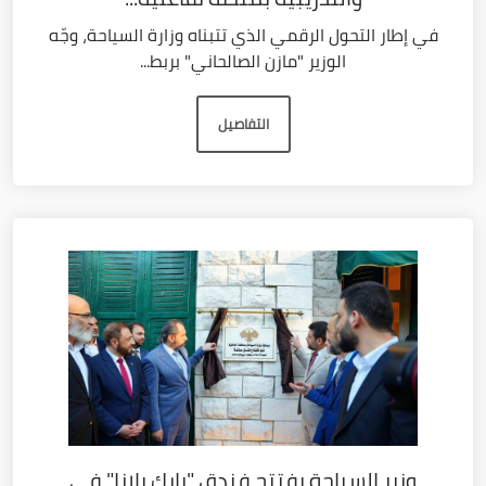
في إطار التحول الرقمي الذي تتبناه وزارة السياحة، وجّه
الوزير "مازن الصالحاني" بربط...
التفاصيل
وزير السياحة يفتتح فندق "بارك بلازا" في