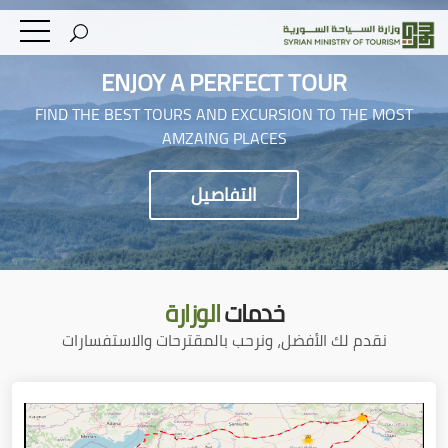
ENJOY A PERFECT TOUR
FIND THE BEST TOURS AND EXCURSION TO THE MOST
AMZAING PLACES
التفاصيل
خدمات
الوزارة
نقدم لك الأفضل، ونرحب بالمقترحات والاستفسارات