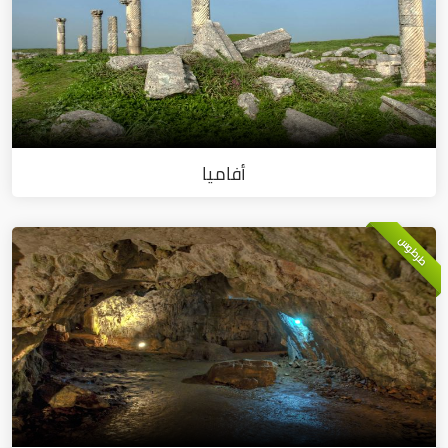
أفاميا
طرطوس