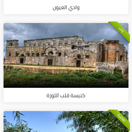
وادي العيون
إدلب
كنيسة قلب اللوزة
اللاذقية