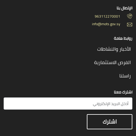
الإتصال بنا
963112270001
info@mots.gov.sy
روابط هامة
الأخبار والنشاطات
الفرص الاستثمارية
راسلنا
اشترك معنا