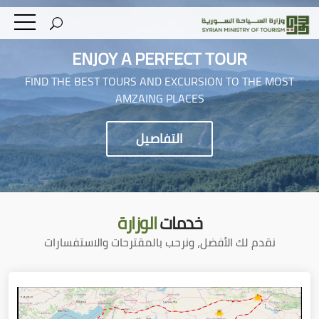
ENJOY A PERFECT TOUR
FIND THE BEST TOURS AND EXCURSION TO THE MOST
AMZAING PLACES
التفاصيل
خدمات
الوزارة
نقدم لك الأفضل، ونرحب بالمقترحات والاستفسارات