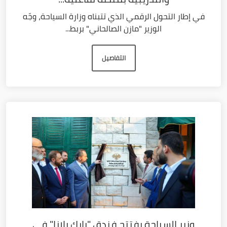
في إطار التحول الرقمي الذي تتبناه وزارة السياحة، وجّه
الوزير "مازن الصالحاني" بربط...
التفاصيل
وزير السياحة يفتتح فندق "بارك بلازا" في