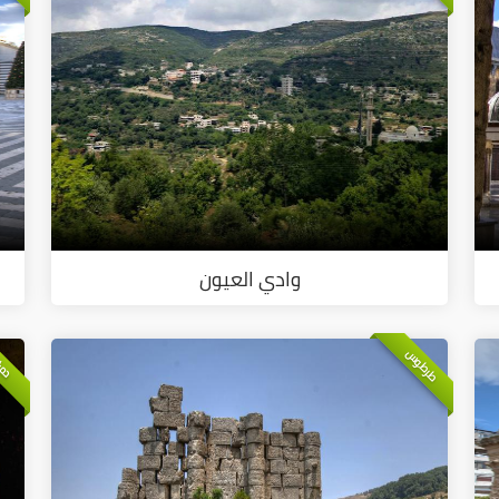
وادي العيون
طرطوس
دم