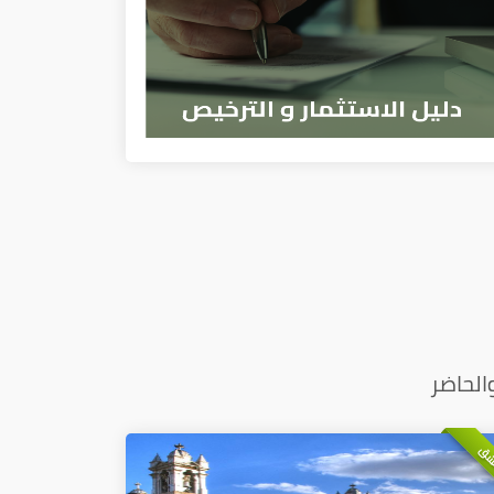
الحاضر
شق