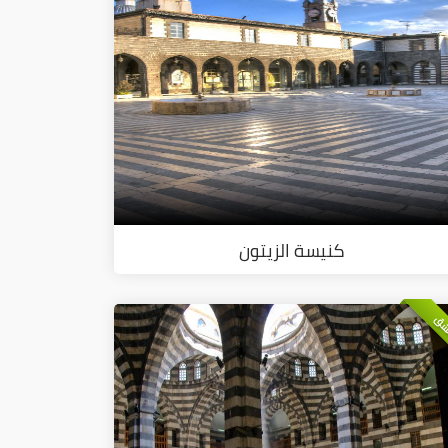
كنيسة الزيتون
شق