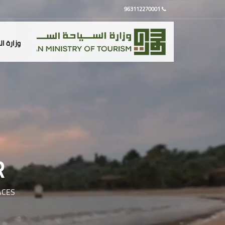
963112270001
وزارة ا
R
ACES