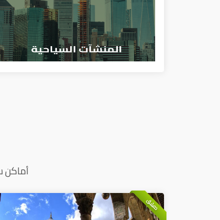
أماكن س
دمشق