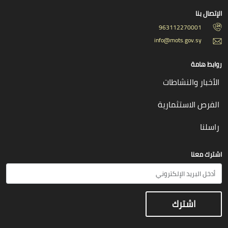
الإتصال بنا
963112270001
info@mots.gov.sy
روابط هامة
الأخبار والنشاطات
الفرص الاستثمارية
راسلنا
اشترك معنا