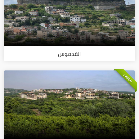
القدموس
طرطوس