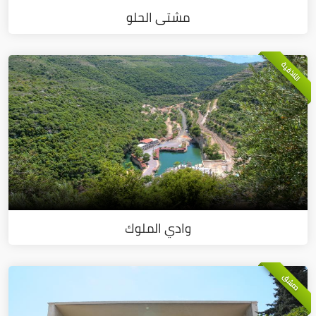
مشتى الحلو
اللاذقية
وادي الملوك
دمشق