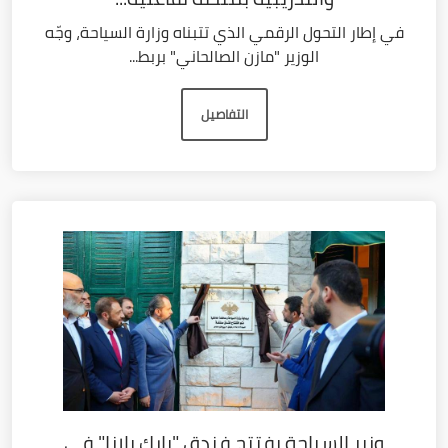
في إطار التحول الرقمي الذي تتبناه وزارة السياحة، وجّه
الوزير "مازن الصالحاني" بربط...
التفاصيل
وزير السياحة يفتتح فندق "بارك بلازا" في