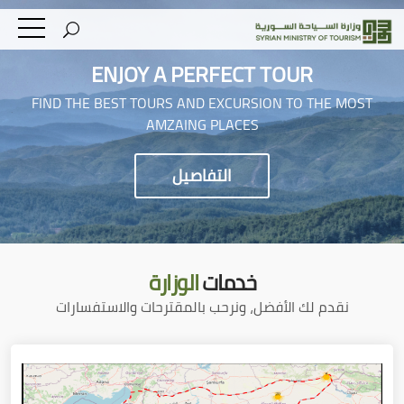
ENJOY A PERFECT TOUR
FIND THE BEST TOURS AND EXCURSION TO THE MOST
AMZAING PLACES
التفاصيل
خدمات
الوزارة
نقدم لك الأفضل، ونرحب بالمقترحات والاستفسارات