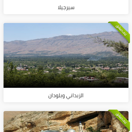
سيرجيلا
ريف دمشق
الزبداني وبلودان
ريف دمشق