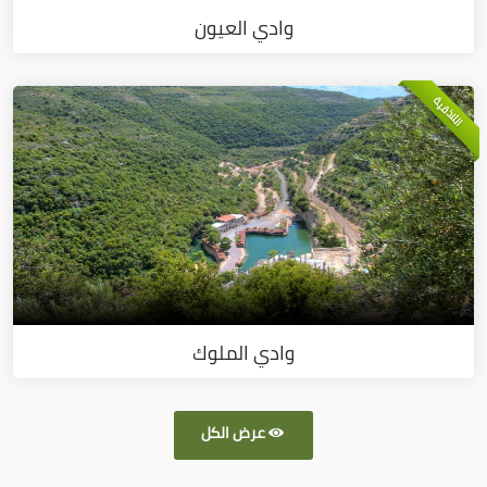
وادي العيون
اللاذقية
وادي الملوك
عرض الكل