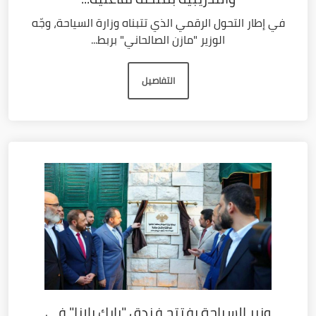
في إطار التحول الرقمي الذي تتبناه وزارة السياحة، وجّه
الوزير "مازن الصالحاني" بربط...
التفاصيل
وزير السياحة يفتتح فندق "بارك بلازا" في