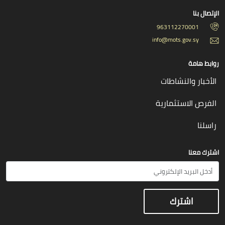
الإتصال بنا
963112270001
info@mots.gov.sy
روابط هامة
الأخبار والنشاطات
الفرص الاستثمارية
راسلنا
اشترك معنا