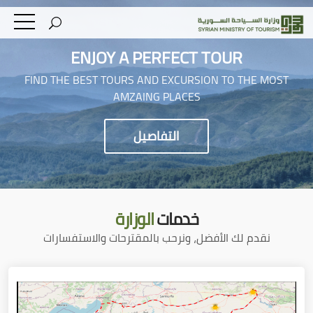
ENJOY A PERFECT TOUR
FIND THE BEST TOURS AND EXCURSION TO THE MOST
AMZAING PLACES
التفاصيل
خدمات
الوزارة
نقدم لك الأفضل، ونرحب بالمقترحات والاستفسارات