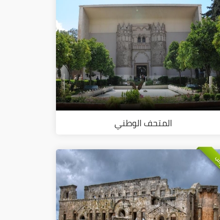
المتحف الوطني
لب