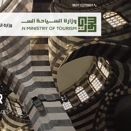
963112270001
وزارة ا
R
ACES