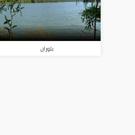
بلوران
ا