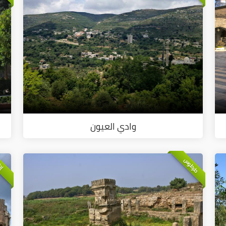
وادي العيون
طرطوس
إد