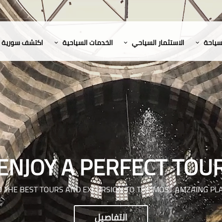
لسياحة
الاستثمار السياحي
الخدمات السياحية
اكتشف سورية
ENJOY A PERFECT TOU
D THE BEST TOURS AND EXCURSION TO THE MOST AMZAING PL
التفاصيل