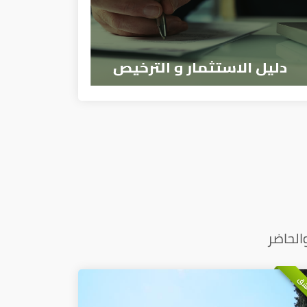
الحاضر
شق