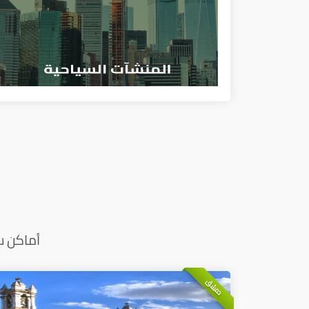
أماكن س
دمشق