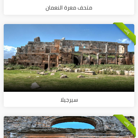
متحف معرة النعمان
إدلب
سيرجيلا
إدلب