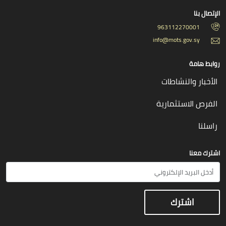
الإتصال بنا
963112270001
info@mots.gov.sy
روابط هامة
الأخبار والنشاطات
الفرص الاستثمارية
راسلنا
اشترك معنا