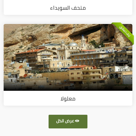
متحف السويداء
ريف دمشق
معلولا
عرض الكل