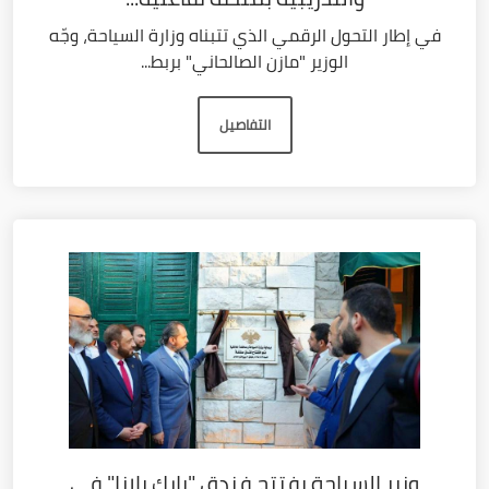
في إطار التحول الرقمي الذي تتبناه وزارة السياحة، وجّه
الوزير "مازن الصالحاني" بربط...
التفاصيل
وزير السياحة يفتتح فندق "بارك بلازا" في