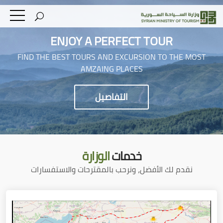
ENJOY A PERFECT TOUR
FIND THE BEST TOURS AND EXCURSION TO THE MOST
AMZAING PLACES
التفاصيل
خدمات
الوزارة
نقدم لك الأفضل، ونرحب بالمقترحات والاستفسارات