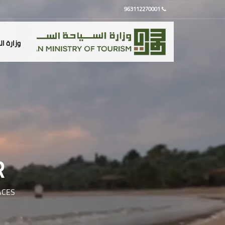
963112270001
وزارة ا
R
ACES