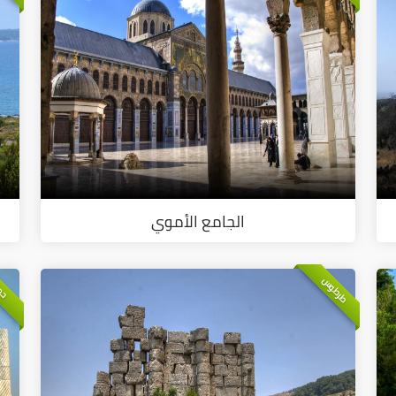
الجامع الأموي
طرطوس
حم