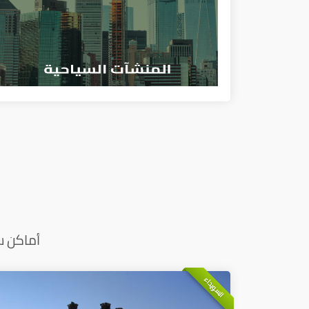
أماكن س
السويداء