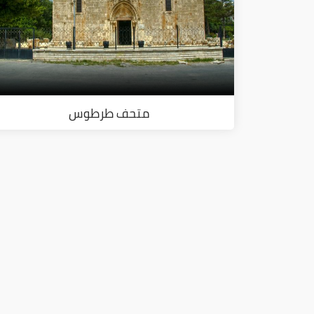
متحف طرطوس
ا