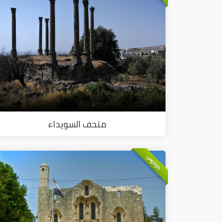
متحف السويداء
طرطوس