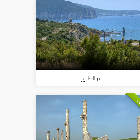
ام الطيور
اه