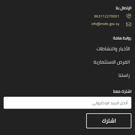
الإتصال بنا
963112270001
info@mots.gov.sy
روابط هامة
الأخبار والنشاطات
الفرص الاستثمارية
راسلنا
اشترك معنا