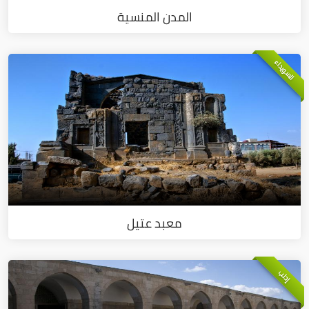
المدن المنسية
السويداء
معبد عتيل
إدلب