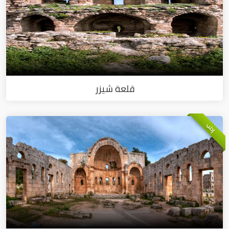
قلعة شيزر
إدلب