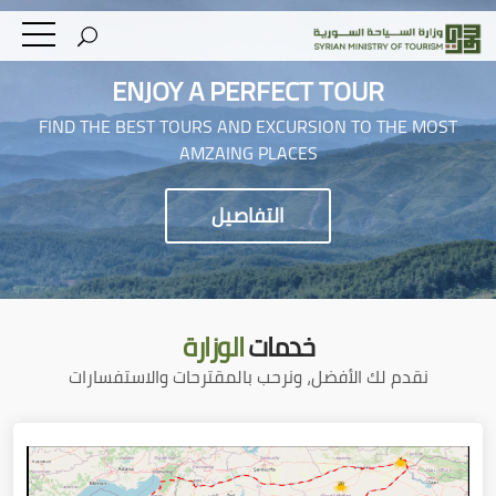
ENJOY A PERFECT TOUR
FIND THE BEST TOURS AND EXCURSION TO THE MOST
AMZAING PLACES
التفاصيل
خدمات
الوزارة
نقدم لك الأفضل، ونرحب بالمقترحات والاستفسارات