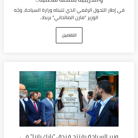
في إطار التحول الرقمي الذي تتبناه وزارة السياحة، وجّه
الوزير "مازن الصالحاني" بربط...
التفاصيل
وزير السياحة يفتتح فندق "بارك بلازا" في