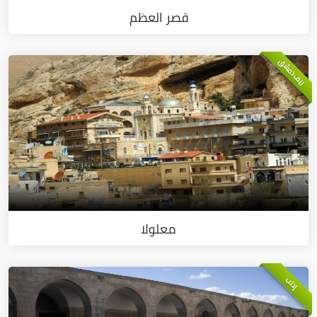
قصر العظم
ريف دمشق
معلولا
إدلب