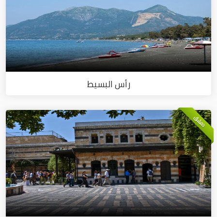
رأس البسيط
دمشق