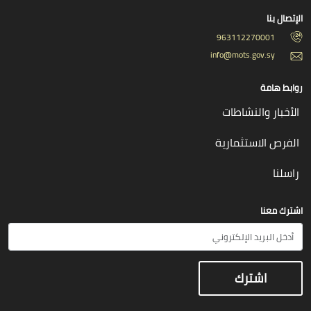
الإتصال بنا
963112270001
info@mots.gov.sy
روابط هامة
الأخبار والنشاطات
الفرص الاستثمارية
راسلنا
اشترك معنا