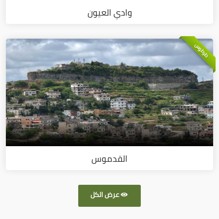
وادي العيون
طرطوس
القدموس
عرض الكل