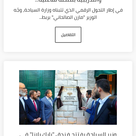
في إطار التحول الرقمي الذي تتبناه وزارة السياحة، وجّه
الوزير "مازن الصالحاني" بربط...
التفاصيل
وزير السياحة يفتتح فندق "بارك بلازا" في