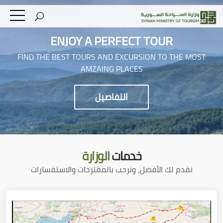
ENJOY A PERFECT TOUR
FIND THE BEST TOURS AND EXCURSION TO THE MOST
AMZAING PLACES
التفاصيل
خدمات
الوزارة
نقدم لك الأفضل، ونرحب بالمقترحات والاستفسارات