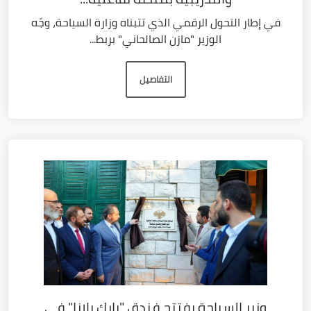
في إطار التحول الرقمي الذي تتبناه وزارة السياحة، وجّه
الوزير "مازن الصالحاني" بربط...
التفاصيل
وزير السياحة يفتتح فندق "بارك بلازا" في