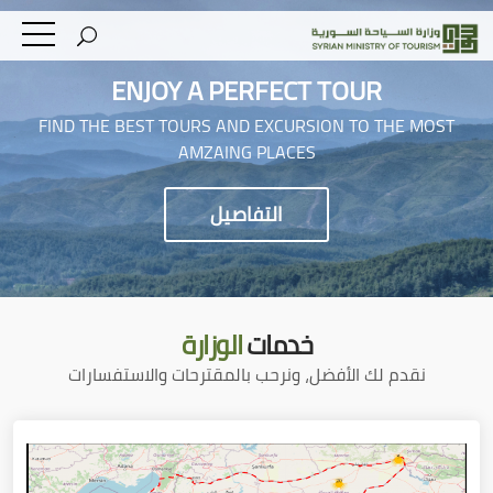
ENJOY A PERFECT TOUR
FIND THE BEST TOURS AND EXCURSION TO THE MOST
AMZAING PLACES
التفاصيل
خدمات
الوزارة
نقدم لك الأفضل، ونرحب بالمقترحات والاستفسارات