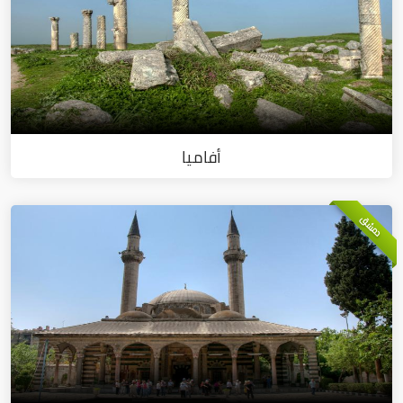
أفاميا
دمشق