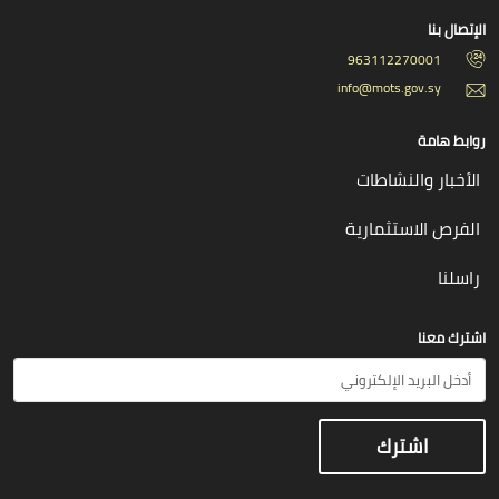
الإتصال بنا
963112270001
info@mots.gov.sy
روابط هامة
الأخبار والنشاطات
الفرص الاستثمارية
راسلنا
اشترك معنا