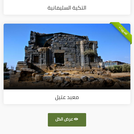
التكية السليمانية
السويداء
معبد عتيل
عرض الكل