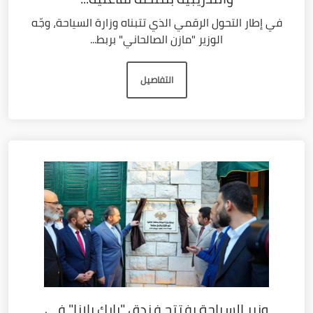
في إطار التحول الرقمي الذي تتبناه وزارة السياحة، وجّه
الوزير "مازن الصالحاني" بربط...
التفاصيل
وزير السياحة يفتتح فندق "بارك بلازا" في