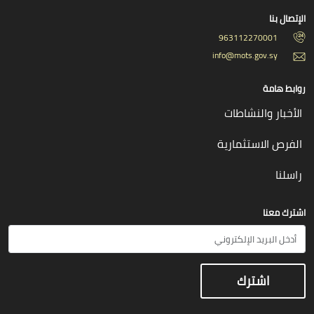
الإتصال بنا
963112270001
info@mots.gov.sy
روابط هامة
الأخبار والنشاطات
الفرص الاستثمارية
راسلنا
اشترك معنا