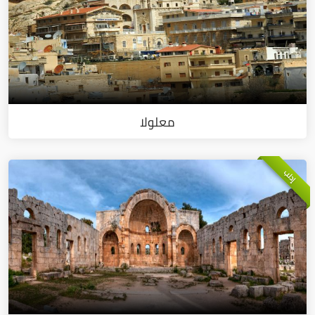
معلولا
إدلب