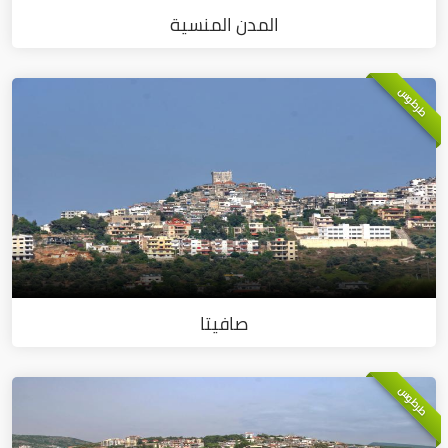
المدن المنسية
طرطوس
صافيتا
طرطوس