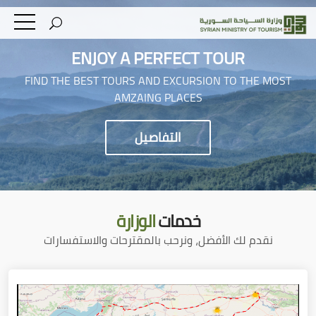
ENJOY A PERFECT TOUR
FIND THE BEST TOURS AND EXCURSION TO THE MOST
AMZAING PLACES
التفاصيل
خدمات
الوزارة
نقدم لك الأفضل، ونرحب بالمقترحات والاستفسارات