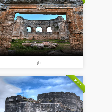
البارا
طرطوس