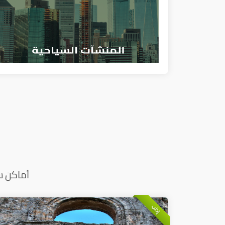
أماكن س
إدلب