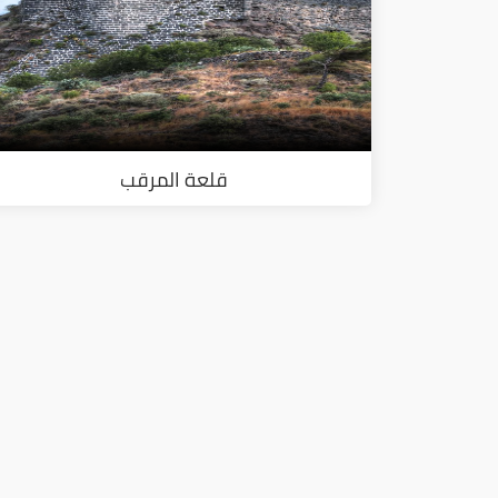
قلعة المرقب
ا