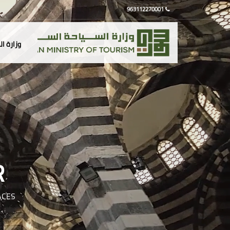
963112270001
وزارة ا
R
ACES