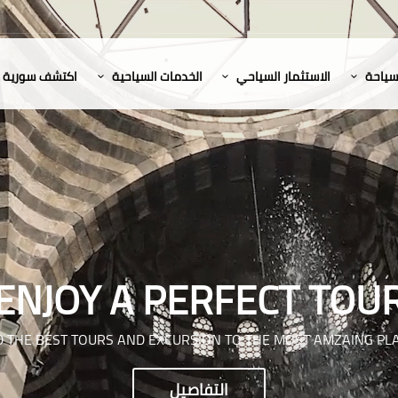
لسياحة
الاستثمار السياحي
الخدمات السياحية
اكتشف سورية
ENJOY A PERFECT TOU
D THE BEST TOURS AND EXCURSION TO THE MOST AMZAING PL
التفاصيل