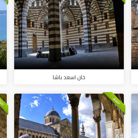
خان اسعد باشا
طرط
دمشق