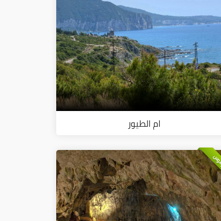
ام الطيور
وس