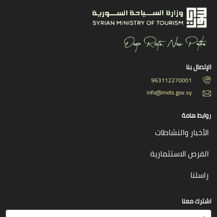
الإتصال بنا
963112270001
info@mots.gov.sy
روابط هامة
الأخبار والنشاطات
الفرص الاستثمارية
راسلنا
اشترك معنا